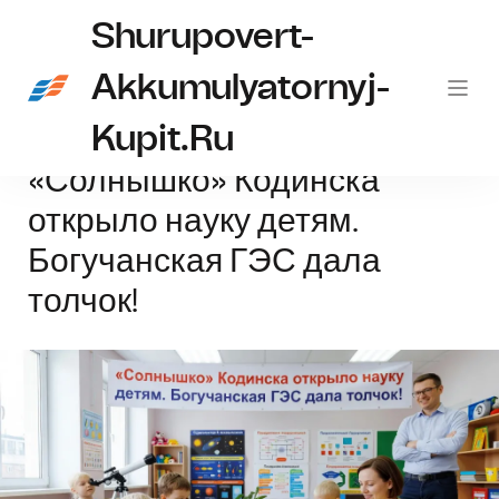
Shurupovert-
Akkumulyatornyj-
Kupit.ru
Главная
Солнышко
«Солнышко» Кодинска открыло науку детям. Бо
«Солнышко» Кодинска
открыло науку детям.
Богучанская ГЭС дала
толчок!