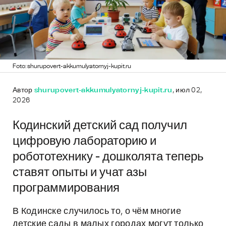
Foto: shurupovert-akkumulyatornyj-kupit.ru
Автор
shurupovert-akkumulyatornyj-kupit.ru
, июл 02,
2026
Кодинский детский сад получил
цифровую лабораторию и
робототехнику - дошколята теперь
ставят опыты и учат азы
программирования
В Кодинске случилось то, о чём многие
детские сады в малых городах могут только