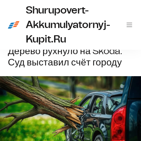
Shurupovert-
Akkumulyatornyj-
Kupit.ru
Главная
Омск
Дерево рухнуло на Skoda. Суд выставил счёт городу
Дерево рухнуло на Skoda.
Суд выставил счёт городу